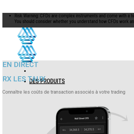
Skip to content
Risk Warning: CFDs are complex instruments and come with a hig
You should consider whether you understand how CFDs work and w
EN DIRECT
RX LES TAUX
DES PRODUITS
Connaître les coûts de transaction associés à votre trading