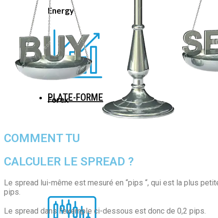
Energy
PLATE-FORME
Forex
COMMENT TU
CALCULER LE SPREAD ?
Le spread lui-même est mesuré en “pips “, qui est la plus peti
pips.
Le spread dans l’exemple ci-dessous est donc de 0,2 pips.