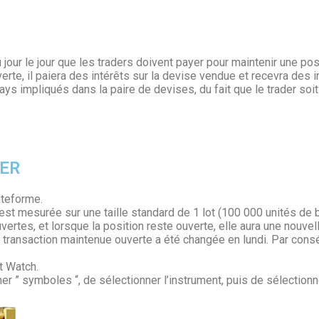
jour le jour que les traders doivent payer pour maintenir une pos
rte, il paiera des intérêts sur la devise vendue et recevra des i
ys impliqués dans la paire de devises, du fait que le trader soit
VER
ateforme.
st mesurée sur une taille standard de 1 lot (100 000 unités de 
tes, et lorsque la position reste ouverte, elle aura une nouvelle 
e transaction maintenue ouverte a été changée en lundi. Par consé
t Watch.
nner ” symboles “, de sélectionner l’instrument, puis de sélectionn