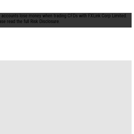
tor accounts lose money when trading CFDs with FXLink Corp Limited.
e read the full Risk Disclosure.