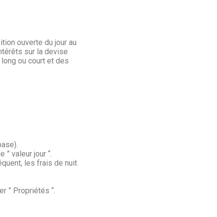
ition ouverte du jour au
ntérêts sur la devise
 long ou court et des
base).
” valeur jour “.
quent, les frais de nuit
er ” Propriétés “.