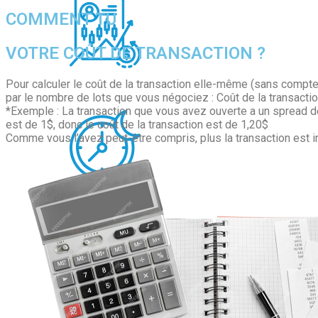
COMMENT TU
VOTRE COÛT DE TRANSACTION ?
Pour calculer le coût de la transaction elle-même (sans compter l
par le nombre de lots que vous négociez : Coût de la transactio
*Exemple : La transaction que vous avez ouverte a un spread d
est de 1$, donc le coût de la transaction est de 1,20$
Comme vous l’avez peut-être compris, plus la transaction est i
Swap Rate
PROMOTIONS
Leverage & Margin