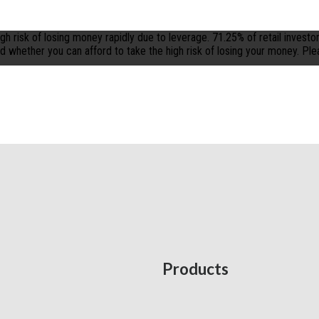
h risk of losing money rapidly due to leverage. 71.25% of retail inves
hether you can afford to take the high risk of losing your money. Pleas
Products