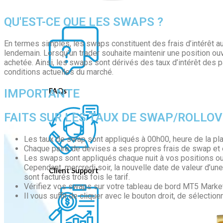
QU'EST-CE QUE LES SWAPS ?
En termes simples, les swaps constituent des frais d’intérêt au 
lendemain. Lorsqu’un trader souhaite maintenir une position ouve
achetée. Ainsi, les swaps sont dérivés des taux d’intérêt des pa
conditions actuelles du marché.
FAQs
IMPORTANTE
FAITS SUR LES TAUX DE SWAP/ROLLO
Les taux de swap sont appliqués à 00h00, heure de la pl
Chaque paire de devises a ses propres frais de swap et e
Les swaps sont appliqués chaque nuit à vos positions ouver
Cependant, mercredi soir, la nouvelle date de valeur d’un
Client Support
sont facturés trois fois le tarif.
Vérifiez vos swaps sur votre tableau de bord MT5 Marke
Il vous suffit de cliquer avec le bouton droit, de sélectio