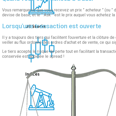
Vous remarquerez que vous recevez un prix ” acheteur ” (ou ” de 
devise de base, et le ” Ask ” est le prix auquel vous achetez l
Lorsqu'une transaction est ouverte
US Stocks
Il y a toujours des tiers qui facilitent l’ouverture et la clôtur
veiller au flux ordonné des ordres d’achat et de vente, ce qui s
Le tiers accepte le risque de perte tout en facilitant la transac
conservée est appelée le spread !
Indices