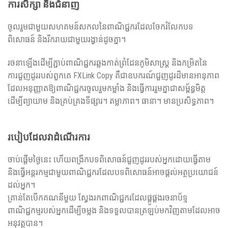
ការសិក្សា និងជំនាញ
ចូលរួមជាមួយសហគមន៍សកលនៃពាណិជ្ជករដែលចែករំលែកបទ
ពិសោធន៍ និងរីករាយជាមួយរង្វាន់ដូចគ្នា។
រចនាឡើងដើម្បីភ្ជាប់ពាណិជ្ជករឆ្លងកាត់ព្រំដែនភូមិសាស្រ្ត និងកម្រិតនៃ
ការជួញដូររបស់ពួកគេ FXLink Copy គឺជាឧបករណ៍ជួញដូរដ៏មានអានុភាព
ដែលអនុញ្ញាតឱ្យពាណិជ្ជករចូលរួមកម្លាំង និងធ្វើការរួមគ្នាជាសម្ព័ន្ធមិត្ត
ដើម្បីព្យាយាម និងគ្រប់គ្រងទីផ្សារ។ តម្លាភាព។ ធានា។ មានប្រសិទ្ធភាព។
របៀបដែលវាដំណើរការ
ចាប់ផ្តើមថ្ងៃនេះ ហើយពង្រីកបទពិសោធន៍ជួញដូររបស់អ្នកដោយធ្វើតាម
និងធ្វើអន្តរកម្មជាមួយពាណិជ្ជករដែលបទពិសោធន៍អាចផ្តល់អត្ថប្រយោជន៍
ដល់អ្នក។
គ្រាន់តែបើកគណនីមួយ ស្វែងរកពាណិជ្ជករដែលផ្គូផ្គងរចនាប័ទ្ម
ពាណិជ្ជកម្មរបស់អ្នកដើម្បីចម្លង និងទទួលបានត្រឡប់មកវិញតាមដែលអាច
អនុវត្តបាន។