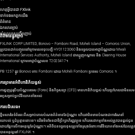
ហេតុអ្វីបានជា FXlink
ទាក់ទង​មក​ពួក​យើង
ព័ត៌មាន
ឯកសារច្បាប់
សំណួរគេសួរញឹកញាប់
ព័ត៌មានផ្លូវច្បាប់
FXLINK CORP LIMITED, Bonovo – Fomboni Road, Moheli Island – Comoros Union,
ត្រូវបានដាក់បញ្ចូលនៅក្រោមលេខចុះបញ្ជី HY01123060 និងទទួលបានអាជ្ញាប័ណ្ណដោយ Mwali
International Services Authority, Moheli Island ជាឈ្មួញកណ្តាល និង Clearing House
International ក្រោមអាជ្ញាប័ណ្ណលេខ T2023417។
PB 1257 ផ្លូវ Bonovo កោះ Fomboni ដោយ Mohéli Fomboni ប្រទេស Comoros ។
ការព្រមានអំពីហានិភ័យខ្ពស់
ការជួញដូររូបិយប័ណ្ណបរទេស (Forex) និងកិច្ចសន្យា (CFD) មានហានិភ័យខ្ពស់ ហើយប្រហែលជាមិនសម
រម្យសម្រាប់អ្នកវិនិយោគទាំងអស់
ការបដិសេធ៖
ខ្លឹមសារនៃទំព័រនេះគឺសម្រាប់គោលបំណងព័ត៌មានតែប៉ុណ្ណោះ ហើយវាមិនមានបំណងជាការណែនាំ
យោបល់ ឬដំបូន្មាននោះទេ។ យើងមិនមែនជាទីប្រឹក្សាហិរញ្ញវត្ថុទេ ហើយសេវាកម្មទាំងអស់ត្រូវបានផ្តល់ជូន
ដោយផ្អែកលើការអនុវត្តតែប៉ុណ្ណោះ។ អតិថិជនទទួលខុសត្រូវទាំងស្រុងចំពោះការវិនិយោគទាំងអស់ដែលត្រូវ
បានអនុវត្តនៅ FXLiNK ។