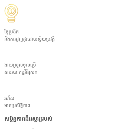
ច្នៃប្រឌិត
និងការជួញដូរដោយស្វ័យប្រវត្តិ
ងាយស្រួលចូលប្រើ
តាមរយៈកម្មវិធីរុករក
រហ័ស
មានប្រសិទ្ធិភាព
សម្ព័ន្ធភាពដ៏អស្ចារ្យរបស់