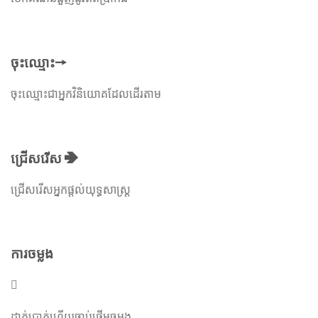
ចុះឈ្មោះ🠖
ចុះឈ្មោះជាអ្នកវិនិយោគដែលដើរតាម
ជ្រើសរើស ➔
ជ្រើសរើសអ្នកផ្តល់យុទ្ធសាស្ត្រ
ការចម្លង
ដាក់ប្រាក់ហើយចាប់ផ្តើមចម្លង