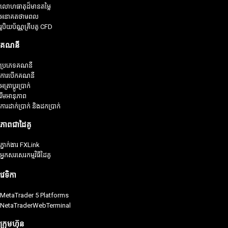
លោហធាតុដ៏មានតម្លៃ
អនាគតថាមពល
រូបិយប័ណ្ណគ្រីបតូ CFD
គណនី
ប្រភេទគណនី
ការបើកគណនី
អត្រាប្តូរប្រាក់
រឹមអានុភាព
ការដាក់ប្រាក់ និងដកប្រាក់
ភាពជាដៃគូ
ភ្នាក់ងារ FXLink
អ្នកសរសេរកម្មវិធីដៃគូ
វេទិកា
MetaTrader 5 Platforms
NetaTraderWebTerminal
ក្រុមហ៊ុន