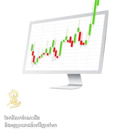
ចែករំលែកចំណេះដឹង
និងអត្ថប្រយោជន៍ទៅវិញទៅមក