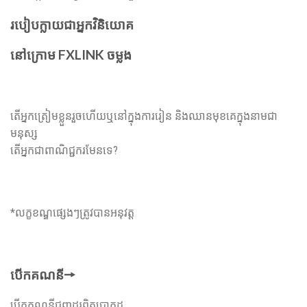
របៀបក្លាយជាអ្នកវិនិយោគ
នៅក្រោម FXLINK ចម្លង
តើ​អ្នក​ត្រៀម​ខ្លួន​រួច​ហើយ​ឬ​នៅ​ក្នុង​ការ​រៀន និង​ឈាន​មុខ​គេ​ក្នុង​នាម​ជា​
មនុស្ស
តើអ្នកជាពាណិជ្ជករមែនទេ?
ក្លាយជាអ្នកតាម
*លក្ខខណ្ឌផ្សេងៗត្រូវបានអនុវត្ត
បើកគណនី🠖
បើកគណនីជួញដូរពិតប្រាកដ