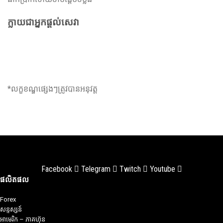
ក្លាយជាអ្នកផ្តល់សេវា
ក្លាយជាអ្នកផ្តល់សេវា
*លក្ខខណ្ឌផ្សេងៗត្រូវបានអនុវត្ត
Facebook
Telegram
Twitch
Youtube
ផលិតផល
Forex
សន្ទស្សន៍
អាមេរិក – ភាគហ៊ុន