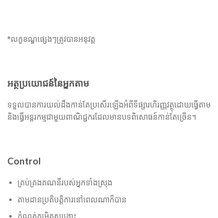
ដាក់ពាក្យ​ឥឡូវនេះ
*លក្ខខណ្ឌផ្សេងៗត្រូវបានអនុវត្ត
អត្ថប្រយោជន៍នៃអ្នកតាម
ទទួលបានការយល់ដឹងកាន់តែប្រសើរឡើងអំពីទីផ្សារហិរញ្ញវត្ថុដោយធ្វើតាម
និងធ្វើអន្តរកម្មជាមួយពាណិជ្ជករដែលមានបទពិសោធន៍កាន់តែច្រើន។
Control
គ្រប់គ្រងគណនីរបស់អ្នកទាំងស្រុង
តាមដានប្រតិបត្តិការនៅពេលណាក៏បាន
កំណត់កម្រិតសង្គ្រោះ