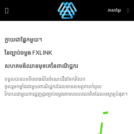
Skip
ភាសាខ្មែរ
to
content
ក្លាយជាផ្នែកមួយ។
នៃច្បាប់ចម្លង FXLINK
សហគមន៍ឈានមុខគេនៃពាណិជ្ជករ
ទទួលបានបទពិសោធន៍នៃចំណេះដឹងចែករំលែក
ចូលរួមកម្លាំងជាមួយពាណិជ្ជករដែលមានសមត្ថភាពកំពូល
រីករាយជាមួយការជួញដូរច្បាប់ចម្លងតាមពេលវេលាពិតដែលអស្ចារ្យបំផុត។
ចូលរួមឥឡូវនេះ