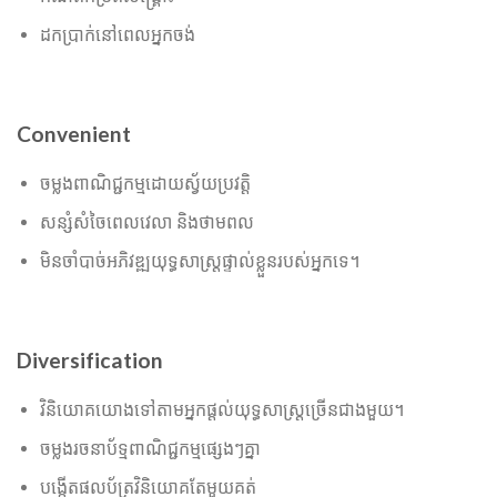
ដកប្រាក់នៅពេលអ្នកចង់
Convenient
ចម្លងពាណិជ្ជកម្មដោយស្វ័យប្រវត្តិ
សន្សំសំចៃពេលវេលា និងថាមពល
មិនចាំបាច់អភិវឌ្ឍយុទ្ធសាស្ត្រផ្ទាល់ខ្លួនរបស់អ្នកទេ។
Diversification
វិនិយោគយោងទៅតាមអ្នកផ្តល់យុទ្ធសាស្រ្តច្រើនជាងមួយ។
ចម្លងរចនាប័ទ្មពាណិជ្ជកម្មផ្សេងៗគ្នា
បង្កើតផលប័ត្រវិនិយោគតែមួយគត់